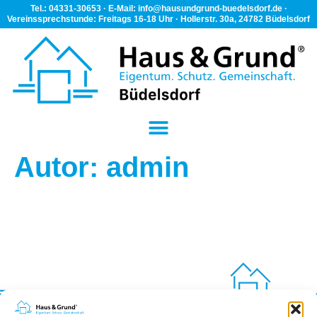
Tel.: 04331-30653 · E-Mail: info@hausundgrund-buedelsdorf.de ·
Vereinssprechstunde: Freitags 16-18 Uhr · Hollerstr. 30a, 24782 Büdelsdorf
Autor:
admin