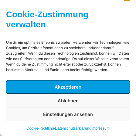
Datenschutz
Impressum
Cookie Richtlinien
Cookie-Zustimmung
© 2026 Haus, Wohnungs- und Grundeigentümerverein
von Büdelsdorf und Umgegend e.V.
verwalten
Um dir ein optimales Erlebnis zu bieten, verwenden wir Technologien wie
Cookies, um Geräteinformationen zu speichern und/oder darauf
zuzugreifen. Wenn du diesen Technologien zustimmst, können wir Daten
wie das Surfverhalten oder eindeutige IDs auf dieser Website verarbeiten.
Wenn du deine Zustimmung nicht erteilst oder zurückziehst, können
bestimmte Merkmale und Funktionen beeinträchtigt werden.
Akzeptieren
Ablehnen
Einstellungen ansehen
Cookie-Richtlinie
Datenschutzerklärung
Impressum