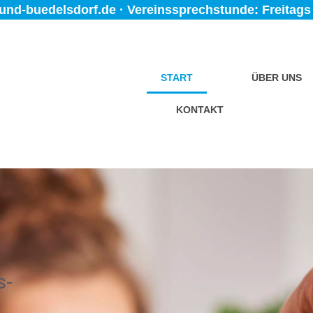
und-buedelsdorf.de · Vereinssprechstunde: Freitags 1
START
ÜBER UNS
KONTAKT
M
s-